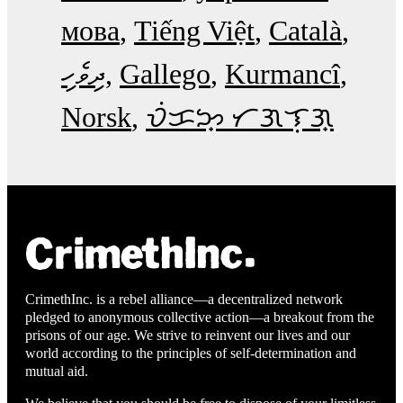
мова
Tiếng Việt
Català
ދިވެހި
Gallego
Kurmancî
Norsk
ᜏᜒᜃᜅ᜔ ᜆᜄᜎᜓᜄ᜔
CrimethInc. is a rebel alliance—a decentralized network
pledged to anonymous collective action—a breakout from the
prisons of our age. We strive to reinvent our lives and our
world according to the principles of self-determination and
mutual aid.