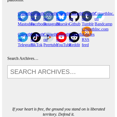
CrimethInc.
Crimethinc.
Crimethinc.
Crimethinc.
CrimethInc.
CrimethInc.
CrimethInc.
on
on
on
on
on
on
on
Mastodon
Facebook
Instagram
Bluesky
Github
Tumblr
Bandcamp
CrimethInc.com
CrimethInc.
Crimethinc.
CrimethInc.
CrimethInc.
CrimethInc.
Articles
on
on
on
on
on
RSS
Telegram
TikTok
Peertube
YouTube
Reddit
feed
Search Archives…
If your heart is free, the ground you stand on is liberated
territory. Defend it.