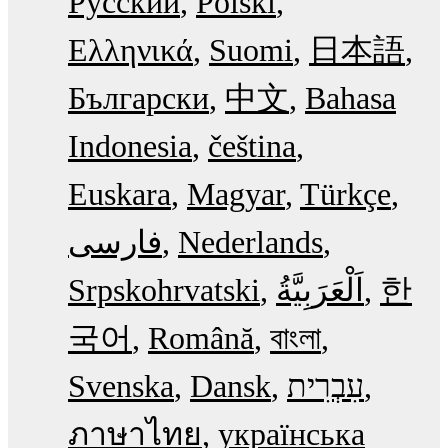
Русский
Polski
Ελληνικά
Suomi
日本語
Български
中文
Bahasa
Indonesia
čeština
Euskara
Magyar
Türkçe
فارسی
Nederlands
Srpskohrvatski
한
국어
Română
বাংলা
Svenska
Dansk
עִבְרִית
ภาษาไทย
українська