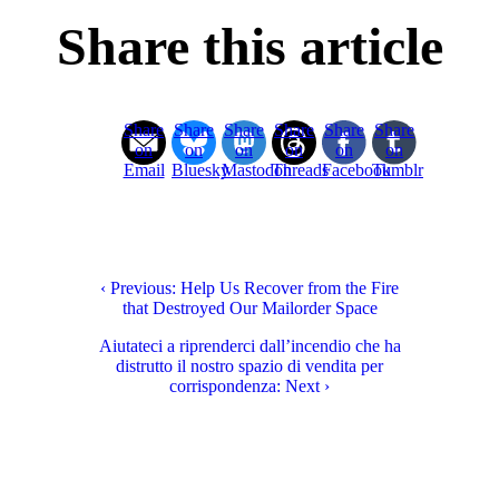
Share this article
Share
Share
Share
Share
Share
Share
on
on
on
on
on
on
Email
Bluesky
Mastodon
Threads
Facebook
Tumblr
‹ Previous: Help Us Recover from the Fire
that Destroyed Our Mailorder Space
Aiutateci a riprenderci dall’incendio che ha
distrutto il nostro spazio di vendita per
corrispondenza: Next ›