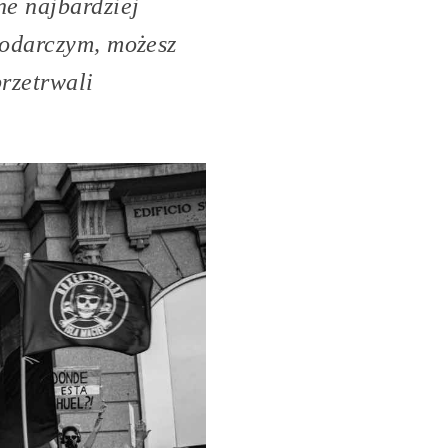
ne najbardziej
podarczym, możesz
przetrwali