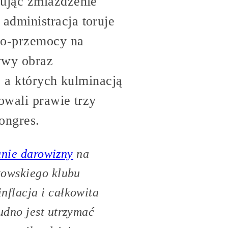
cując zmiażdżenie
administracja toruje
rko-przemocy na
ywy obraz
, a których kulminacją
owali prawie trzy
ongres.
anie darowizny
na
towskiego klubu
nflacja i całkowita
udno jest utrzymać