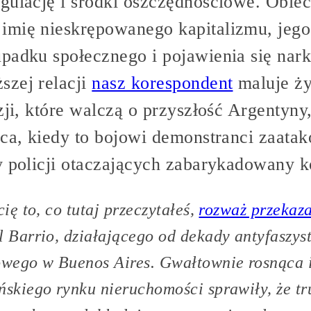
gulację i środki oszczędnościowe. Obie
mię nieskrępowanego kapitalizmu, jego 
upadku społecznego i pojawienia się na
szej relacji
nasz korespondent
maluje ż
zji, które walczą o przyszłość Argentyny
wca, kiedy to bojowi demonstranci zaatak
y policji otaczających zabarykadowany k
cię to, co tutaj przeczytałeś,
rozważ przekaz
l Barrio, działającego od dekady antyfaszys
owego w Buenos Aires. Gwałtownie rosnąca i
ńskiego rynku nieruchomości sprawiły, że tr