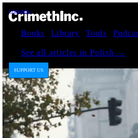
CrimethInc.
Books
Library
Tools
Podca
See all articles in Polish →
SUPPORT US