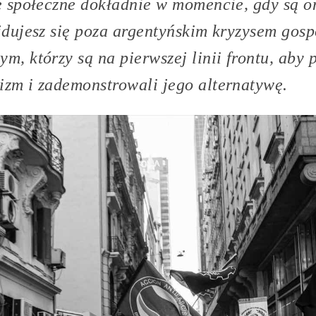
ie społeczne dokładnie w momencie, gdy są o
ajdujesz się poza argentyńskim kryzysem gos
m, którzy są na pierwszej linii frontu, aby 
izm i zademonstrowali jego alternatywę.