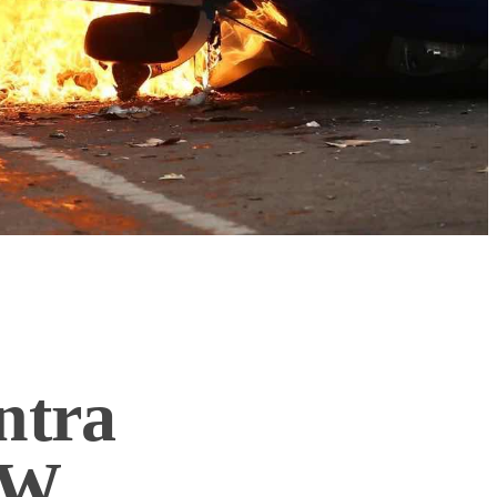
ntra
 W