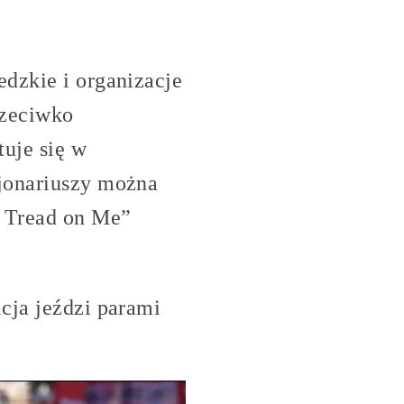
edzkie i organizacje
rzeciwko
uje się w
cjonariuszy można
t Tread on Me”
icja jeździ parami