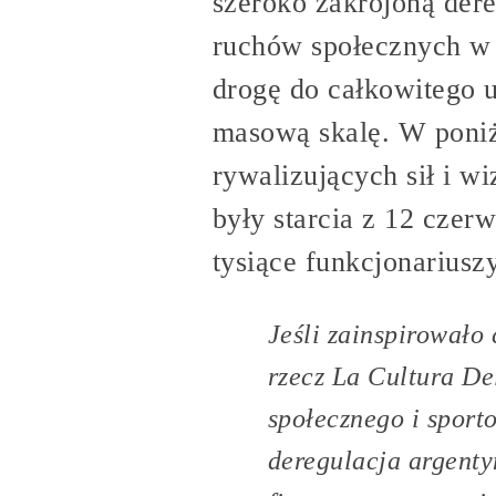
szeroko zakrojoną dere
ruchów społecznych w i
drogę do całkowitego 
masową skalę. W poniż
rywalizujących sił i wi
były starcia z 12 czer
tysiące funkcjonariusz
Jeśli zainspirowało 
rzecz La Cultura De
społecznego i sport
deregulacja argenty