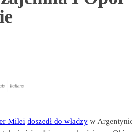
ie
ais
Italiano
er Milei
doszedł do władzy
w Argentyni