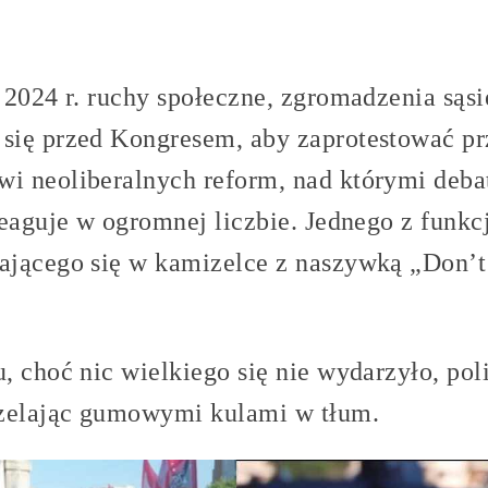
 2024 r. ruchy społeczne, zgromadzenia sąsi
się przed Kongresem, aby zaprotestować p
i neoliberalnych reform, nad którymi debat
reaguje w ogromnej liczbie. Jednego z funk
ającego się w kamizelce z naszywką „Don’
, choć nic wielkiego się nie wydarzyło, pol
rzelając gumowymi kulami w tłum.