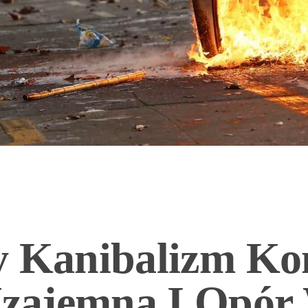
y Kanibalizm Ko
zajemna I Opór