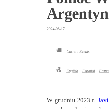
Argentyn
2024-06-17
Current Events
English
Español
Franç
W grudniu 2023 r.
Javi